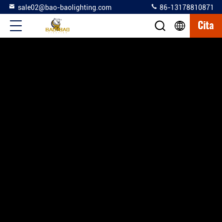
sale02@bao-baolighting.com
86-13178810871
Cita