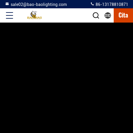
sale02@bao-baolighting.com
86-13178810871
Cita