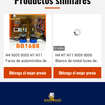
Productos similares
El video
H4 9005 9005 H1 H11
H4 H7 H11 9005 9006
Faros de automóviles de
Blanco de metal luces de
hierro con luz LED Bulbo
luz de luces delanteras
Blanco Partes de
LED
Obtenga el mejor precio
Obtenga el mejor precio
automóviles de alta
potencia