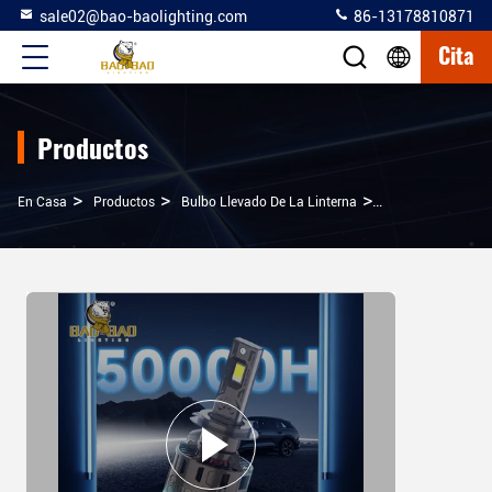
sale02@bao-baolighting.com
86-13178810871
Cita
Productos
>
>
>
En Casa
Productos
Bulbo Llevado De La Linterna
120W Blanco Bril