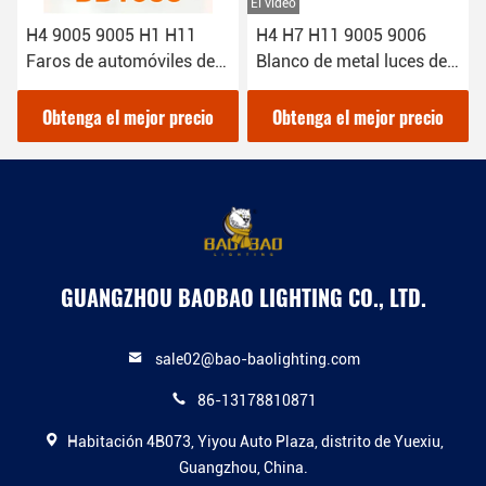
El video
H4 9005 9005 H1 H11
H4 H7 H11 9005 9006
Faros de automóviles de
Blanco de metal luces de
hierro con luz LED Bulbo
luz de luces delanteras
Blanco Partes de
LED
Obtenga el mejor precio
Obtenga el mejor precio
automóviles de alta
potencia
GUANGZHOU BAOBAO LIGHTING CO., LTD.
sale02@bao-baolighting.com
86-13178810871
Habitación 4B073, Yiyou Auto Plaza, distrito de Yuexiu,
Guangzhou, China.