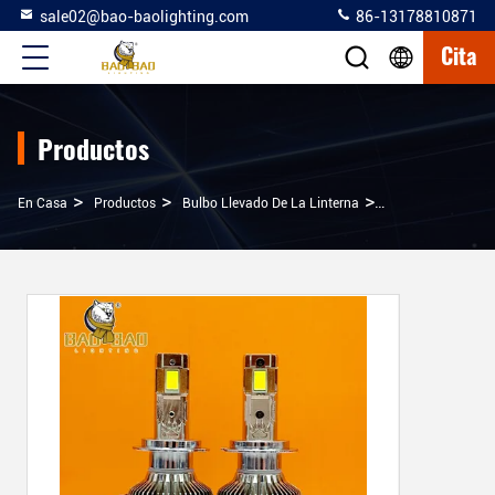
sale02@bao-baolighting.com
86-13178810871
Cita
Productos
>
>
>
En Casa
Productos
Bulbo Llevado De La Linterna
BAOBAO 200 Vatio