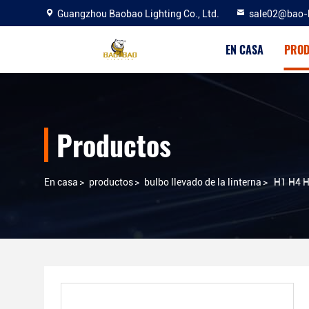
Guangzhou Baobao Lighting Co., Ltd.
sale02@bao-
EN CASA
PROD
Productos
En casa
>
productos
>
bulbo llevado de la linterna
>
H1 H4 H