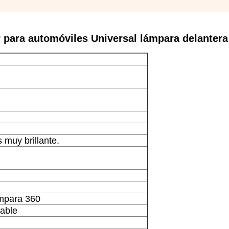
r para automóviles Universal lámpara delanter
 muy brillante.
mpara 360
rable