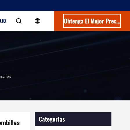
Obtenga El Mejor Precio
AJO
rsales
Categorías
ombillas