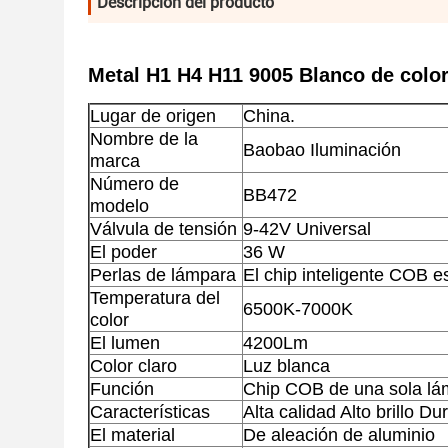
Descripción del producto
Metal H1 H4 H11 9005 Blanco de colo
Lugar de origen
China.
Nombre de la
Baobao Iluminación
marca
Número de
BB472
modelo
Válvula de tensión
9-42V Universal
El poder
36 W
Perlas de lámpara
El chip inteligente COB es
Temperatura del
6500K-7000K
color
El lumen
4200Lm
Color claro
Luz blanca
Función
Chip COB de una sola lá
Características
Alta calidad Alto brillo Du
El material
De aleación de aluminio