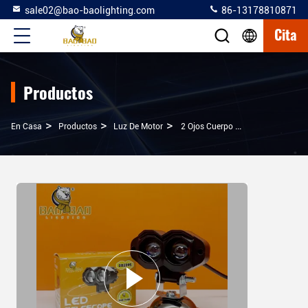
sale02@bao-baolighting.com
86-13178810871
Cita
Productos
>
>
>
En Casa
Productos
Luz De Motor
2 Ojos Cuerpo De Plástico 12V Blanco Amarillo De Doble Color Mini Parpadeante Luz De Niebla De Conducción Para Piezas De Bicicleta