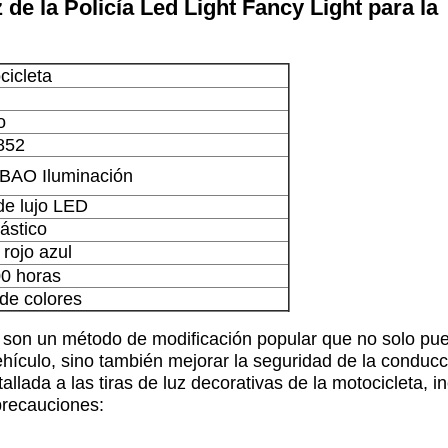
de la Policía Led Light Fancy Light para la
cicleta
o
852
AO Iluminación
de lujo LED
lástico
 rojo azul
0 horas
 de colores
ta son un método de modificación popular que no solo pu
vehículo, sino también mejorar la seguridad de la conduc
llada a las tiras de luz decorativas de la motocicleta, i
precauciones: