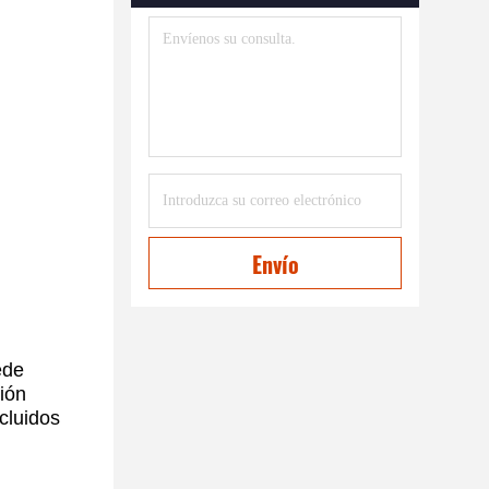
Envío
ede
ción
ncluidos