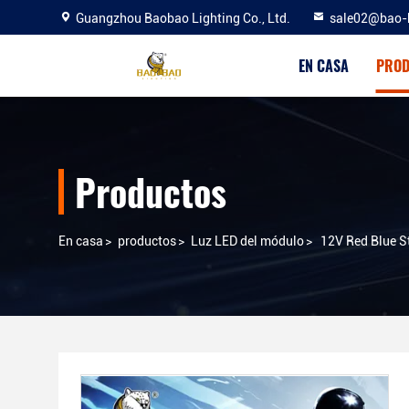
Guangzhou Baobao Lighting Co., Ltd.
sale02@bao-
EN CASA
PROD
Productos
En casa
>
productos
>
Luz LED del módulo
>
12V Red Blue S