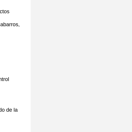
ctos
dabarros,
trol
do de la