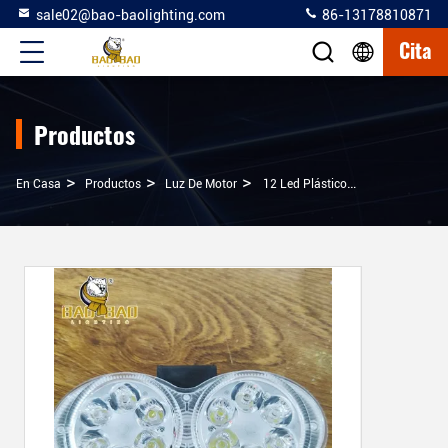
sale02@bao-baolighting.com
86-13178810871
Cita
Productos
>
>
>
En Casa
Productos
Luz De Motor
12 Led Plástico Blanco De Color Fijo RGB Strobe Motocicleta Faro Bombilla Para Motocicleta