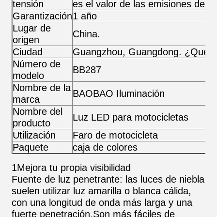
tensión
es el valor de las emisiones de g
Garantización
1 año
Lugar de
China.
origen
Ciudad
Guangzhou, Guangdong. ¿Qué e
Número de
BB287
modelo
Nombre de la
BAOBAO Iluminación
marca
Nombre del
Luz LED para motocicletas
producto
Utilización
Faro de motocicleta
Paquete
caja de colores
1Mejora tu propia visibilidad
Fuente de luz penetrante: las luces de niebla
suelen utilizar luz amarilla o blanca cálida,
con una longitud de onda más larga y una
fuerte penetración.Son más fáciles de