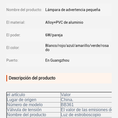
Nombre del producto:
Lámpara de advertencia pequeña
El material:
Alloy+PVC de aluminio
El poder:
6W/pareja
Blanco/rojo/azul/amarillo/verde/rosa
El color:
do
Puerto:
En Guangzhou
Descripción del producto
el artículo
Valor
Lugar de origen
China.
Número de modelo
BB361
Válvula de tensión
El valor de las emisiones de d
Nombre del producto
Luz de estroboscopio