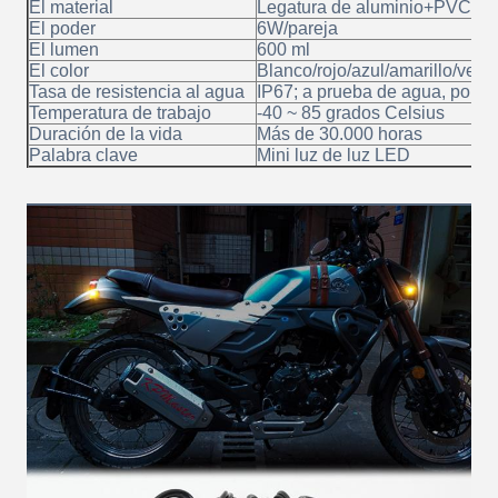
El material
Legatura de aluminio+PVC
El poder
6W/pareja
El lumen
600 ml
El color
Blanco/rojo/azul/amarillo/verd
Tasa de resistencia al agua
IP67; a prueba de agua, polvo,
Temperatura de trabajo
-40 ~ 85 grados Celsius
Duración de la vida
Más de 30.000 horas
Palabra clave
Mini luz de luz LED