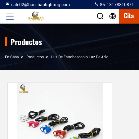
sale02@bao-baolighting.com
86-13178810871
Cita
Productos
>
>
>
En Casa
Productos
Luz De Estroboscopio Luz De Advertencia
Color