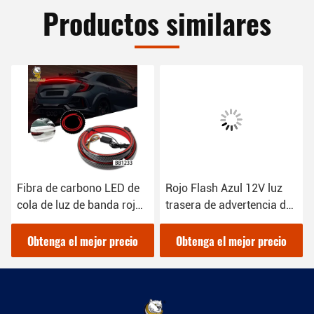
Productos similares
Fibra de carbono LED de
Rojo Flash Azul 12V luz
cola de luz de banda roja
trasera de advertencia de
1000LM para el coche
colisión LED de la
para la motocicleta
motocicleta luz de giro
Obtenga el mejor precio
Obtenga el mejor precio